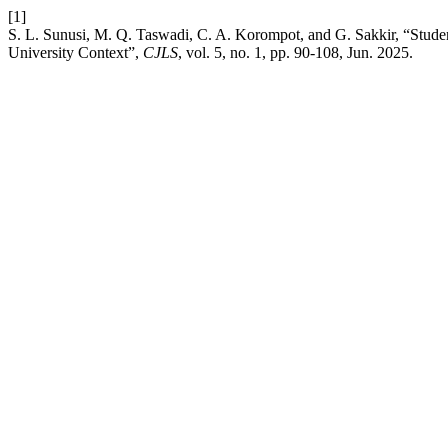
[1]
S. L. Sunusi, M. Q. Taswadi, C. A. Korompot, and G. Sakkir, “Studen
University Context”,
CJLS
, vol. 5, no. 1, pp. 90-108, Jun. 2025.