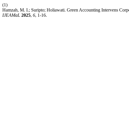
(1)
Hamzah, M. I.; Suripto; Holiawati. Green Accounting Intervens Cor
IJEAMaL
2025
,
6
, 1-16.