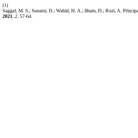
(1)
Saggaf, M. S.; Sunarsi, D.; Wahid, H. A.; Ilham, D.; Rozi, A. Princ
2021
,
2
, 57-64.