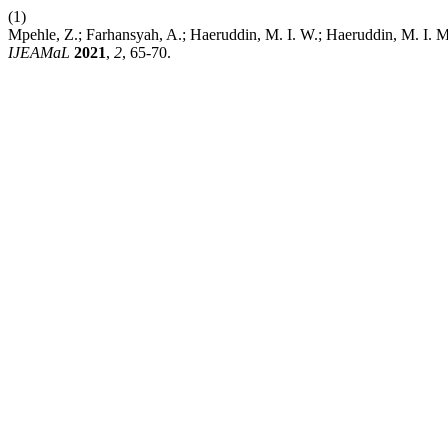
(1)
Mpehle, Z.; Farhansyah, A.; Haeruddin, M. I. W.; Haeruddin, M. I.
IJEAMaL
2021
,
2
, 65-70.