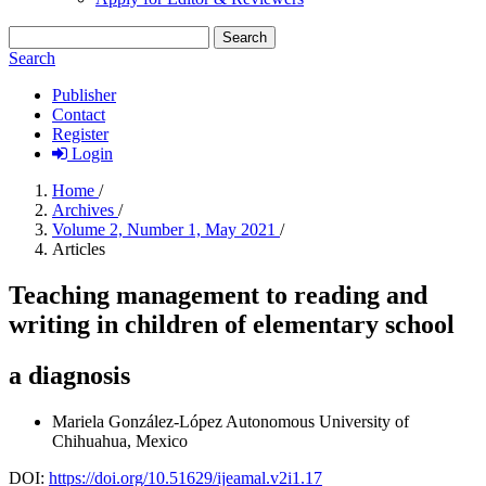
Search
Search
Publisher
Contact
Register
Login
Home
/
Archives
/
Volume 2, Number 1, May 2021
/
Articles
Teaching management to reading and
writing in children of elementary school
a diagnosis
Mariela González-López
Autonomous University of
Chihuahua, Mexico
DOI:
https://doi.org/10.51629/ijeamal.v2i1.17