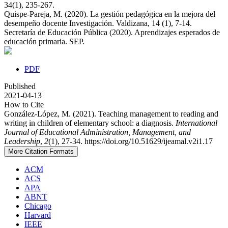
34(1), 235-267.
Quispe-Pareja, M. (2020). La gestión pedagógica en la mejora del
desempeño docente Investigación. Valdizana, 14 (1), 7-14.
Secretaría de Educación Pública (2020). Aprendizajes esperados de
educación primaria. SEP.
PDF
Published
2021-04-13
How to Cite
González-López, M. (2021). Teaching management to reading and
writing in children of elementary school: a diagnosis.
International
Journal of Educational Administration, Management, and
Leadership
,
2
(1), 27-34. https://doi.org/10.51629/ijeamal.v2i1.17
More Citation Formats
ACM
ACS
APA
ABNT
Chicago
Harvard
IEEE