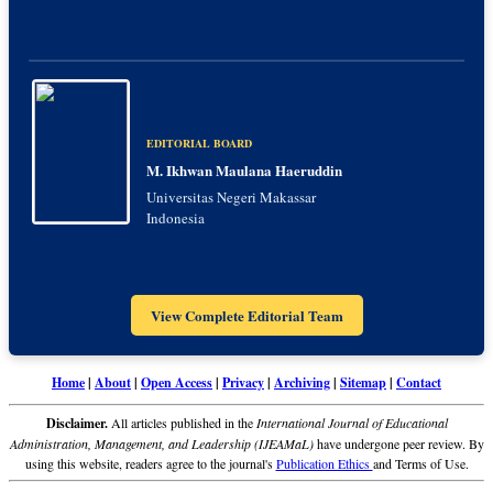
EDITORIAL BOARD
M. Ikhwan Maulana Haeruddin
Universitas Negeri Makassar
Indonesia
View Complete Editorial Team
Home
|
About
|
Open Access
|
Privacy
|
Archiving
|
Sitemap
|
Contact
Disclaimer.
All articles published in the
International Journal of Educational
Administration, Management, and Leadership (IJEAMaL)
have undergone peer review. By
using this website, readers agree to the journal's
Publication Ethics
and Terms of Use.