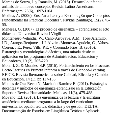
Martins de Souza, J. y Ramallo, M. (2015). Desarrollo infantil:
análisis de un nuevo concepto. Revista Latino-Americana.
Enfermagem, 23(6), 1097-1104.
Medina, A. (2006). Enseñar a Leer y a Escribir: ¿En qué Conceptos
Fundamentar las Prácticas Docentes?. Psykhe (Santiago), 15(2), 45-
55.
Meneses, G. (2007). El proceso de enseñanza – aprendizaje: el acto
didáctico. Universitat Rovira I Virgili
Montenegro-Velandia, W., Cano-Arroyave, A.M., Toro-Jaramillo,
I.D., Arango-Benjumea, J.J. Alveiro Montoya-Agudelo, C., Vahos-
Correa, J.E., Pérez-Villa, P.E, y Coronado-Ríos, B. (2016).
Estrategias y metodologías didácticas, una mirada desde su
aplicación en los programas de Administración. Educación y
Educadores, 19 (2), 205-220.
Mora, J. Z. & Morales, S.P. (2016). Fortalecimiento en los Procesos
Lecto-Escritos en Primera Infancia a través de Blended-Learning.
REICE. Revista Iberoamericana sobre Calidad, Eficacia y Cambio
en Educación, 14 (1), pp.117-135.
Montes de Oca Recio N, Machado Ramírez E. (2011). Estrategias
docentes y métodos de enseñanza-aprendizaje en la Educación
Superior. Revista Humanidades Medicas, 11(3), 475-488.
Moyano, E.I. (2018). La enseñanza de la lectura y la escritura
académicas mediante programas a lo largo del curriculum
universitario: opción teórica, didáctica y de gestión. DELTA:
Documentação de Estudos em Lingüística Teórica e Aplicada,