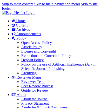
Skip to main content
Skip to main navigation menu
Skip to site
footer
Home
Current
Archives
Announcements
Policy
Open Access Policy
Article Policy
License and Copyright
Retraction and Correction Policy
Deposit Policy
Policy on the use of Artificial Intelligence (AI) in
Scientific Journal Publishing
Archiving
Reviewer Menu
Reviewer Team
Peer Review Process
Guide for Review
About
About the Journal
Privacy Statement
Apply for Editor & Reviewers